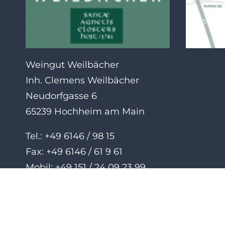
Weingut Weilbächer
Inh. Clemens Weilbächer
Neudorfgasse 6
65239 Hochheim am Main
Tel.: +49 6146 / 98 15
Fax: +49 6146 / 61 9 61
Mobil: +49 151 / 24 09 23 99
info@weingut-weilbaecher.de
www.weingut-weilbaecher.de