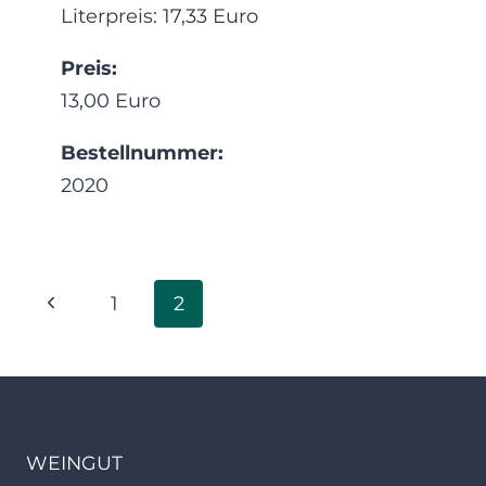
Literpreis: 17,33 Euro
Preis:
13,00 Euro
Bestellnummer:
2020
Seitennavigation
Vorherige
1
2
Seite
WEINGUT