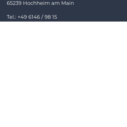
65239 Hochheim am Main
Tel.: +49 6146 / 98 15
Fax: +49 6146 / 61 9 61
Mobil: +49 151 / 24 09 23 99
info@weingut-weilbaecher.de
www.weingut-weilbaecher.de
ANFAHRT